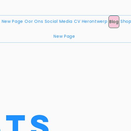
e
New Page
Oor Ons
Social Media
CV Herontwerp
Sho
Blog
New Page
l
sts