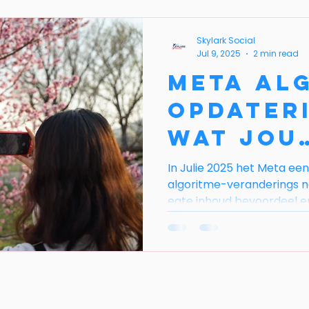
Skylark Social
Jul 9, 2025
2 min read
Meta Al
Opdateri
Wat Jou
Handels
In Julie 2025 het Meta ee
algoritme-veranderings n
Moet We
egte inhoud bevoordeel e
straf. As jou besigheid s
om verkeer of verkope te 
opdatering jou sigbaarheid
‘n sosiale media bemarki
Skylark Social reeds begi
meeste mense besef het 