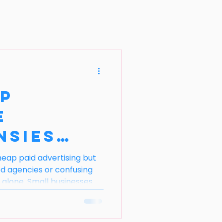
p
e
nsies
tig Werk
heap paid advertising but
d agencies or confusing
 alone. Small businesses
ng through their entire
ess what? You can have