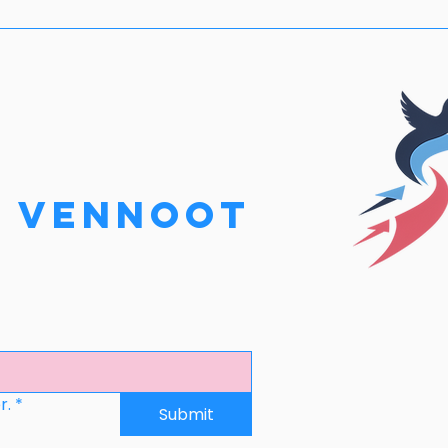
e vennoot
r.
*
Submit