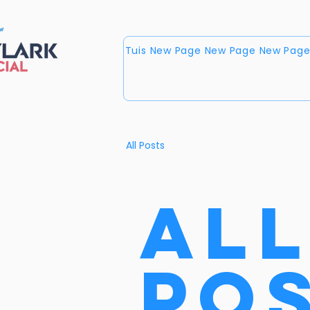
Tuis
New Page
New Page
New Pag
All Posts
Al
Po